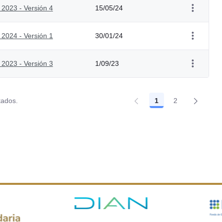
 2023 - Versión 4
15/05/24
 2024 - Versión 1
30/01/24
 2023 - Versión 3
1/09/23
tados.
1
2
Página
Página