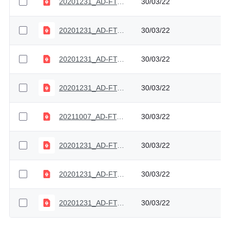
20201231_AD-FT-011_V3_Acta liquidación
30/03/22
20201231_AD-FT-009_V5_Certificación cumplido para pago
30/03/22
20201231_AD-FT-012_V3_Acta cierre contractual
30/03/22
20201231_AD-FT-048_V1_Contrato
30/03/22
20211007_AD-FT-055_V1_Compromiso_integridad (1) (1)
30/03/22
20201231_AD-FT-001_V3_Estudios previos contratación directa
30/03/22
20201231_AD-FT-002_V3_Estudios previos
30/03/22
20201231_AD-FT-003_V3_Pliego condiciones definitivo
30/03/22