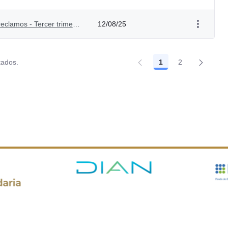
Informe sobre acceso a información, quejas y reclamos - Tercer trimestre - 2021
12/08/25
tados.
1
2
Página
Página