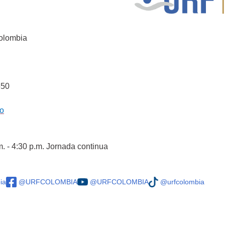
Colombia
550
co
m. - 4:30 p.m. Jornada continua
ia
@URFCOLOMBIA
@URFCOLOMBIA
@urfcolombia