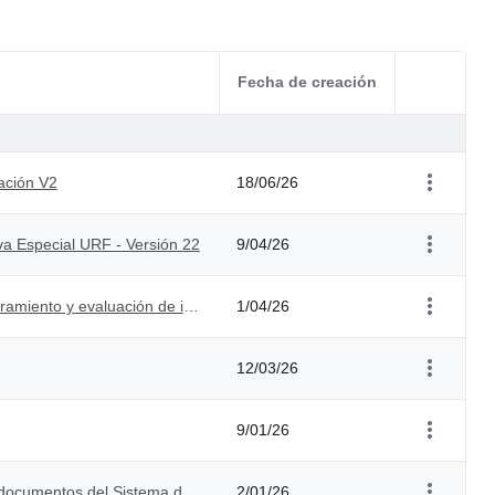
Fecha de creación
Acciones d
ación V2
18/06/26
va Especial URF - Versión 22
9/04/26
Manual para la formulación, seguimiento, mejoramiento y evaluación de indicadores - Versión 4
1/04/26
12/03/26
9/01/26
Manual de producción y administración de los documentos del Sistema de Gestión Institucional SGI - Versión 10
2/01/26