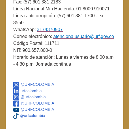
Fax: (57) 601 381 2183
Línea Nacional Min Hacienda: 01 8000 910071
Línea anticorrupción: (57) 601 381 1700 - ext.
3550
WhatsApp:
3174370907
Correo electrónico:
atencionalusuario@urf.gov.co
Código Postal: 111711
NIT: 900.657.800-0
Horario de atención: Lunes a viernes de 8:00 a.m.
- 4:30 p.m. Jornada continua
@URFCOLOMBIA
urfcolombia
@urfcolombia
@URFCOLOMBIA
@URFCOLOMBIA
@urfcolombia