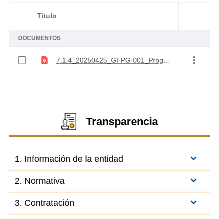
Título
Selección del elemento
Acciones 
DOCUMENTOS
7.1.4_20250425_GI-PG-001_Programa gestión documental_Versión_4
Transparencia
1. Información de la entidad
2. Normativa
3. Contratación