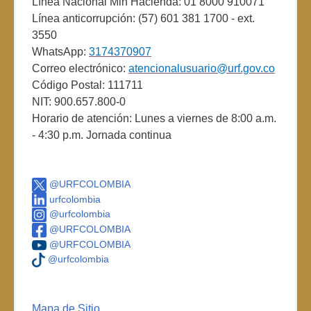
Línea Nacional Min Hacienda: 01 8000 910071
Línea anticorrupción: (57) 601 381 1700 - ext.
3550
WhatsApp:
3174370907
Correo electrónico:
atencionalusuario@urf.gov.co
Código Postal: 111711
NIT: 900.657.800-0
Horario de atención: Lunes a viernes de 8:00 a.m.
- 4:30 p.m. Jornada continua
@URFCOLOMBIA
urfcolombia
@urfcolombia
@URFCOLOMBIA
@URFCOLOMBIA
@urfcolombia
Mapa de Sitio