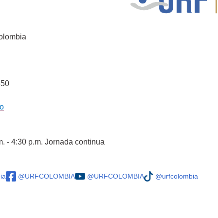
Colombia
550
co
m. - 4:30 p.m. Jornada continua
ia
@URFCOLOMBIA
@URFCOLOMBIA
@urfcolombia