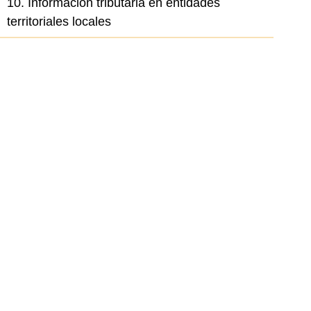
10. Información tributaria en entidades
el elemento
territoriales locales