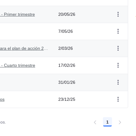
- Primer trimestre
20/05/26
7/05/26
Respuesta a observaciones de la ciudadanía para el plan de acción 2026
2/03/26
- Cuarto trimestre
17/02/26
31/01/26
ios
23/12/25
dos.
1
Página