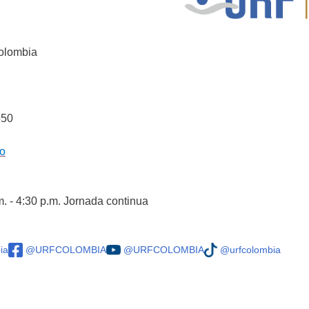
Colombia
550
co
m. - 4:30 p.m. Jornada continua
ia
@URFCOLOMBIA
@URFCOLOMBIA
@urfcolombia