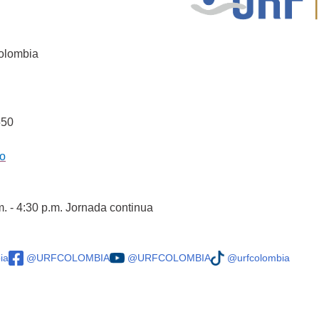
Colombia
550
co
m. - 4:30 p.m. Jornada continua
ia
@URFCOLOMBIA
@URFCOLOMBIA
@urfcolombia