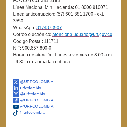
Fax: (57) 601 381 2183
Línea Nacional Min Hacienda: 01 8000 910071
Línea anticorrupción: (57) 601 381 1700 - ext.
3550
WhatsApp:
3174370907
Correo electrónico:
atencionalusuario@urf.gov.co
Código Postal: 111711
NIT: 900.657.800-0
Horario de atención: Lunes a viernes de 8:00 a.m.
- 4:30 p.m. Jornada continua
@URFCOLOMBIA
urfcolombia
@urfcolombia
@URFCOLOMBIA
@URFCOLOMBIA
@urfcolombia