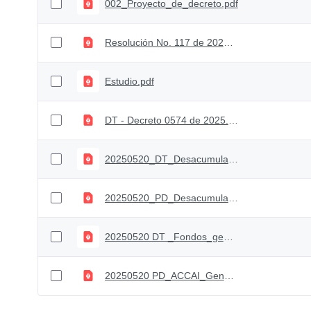
002_Proyecto_de_decreto.pdf
Resolución No. 117 de 2025.pdf
Estudio.pdf
DT - Decreto 0574 de 2025.pdf
20250520_DT_Desacumulacion Vpara comentarios.pdf
20250520_PD_Desacumulación.V.para comentarios.pdf
20250520 DT _Fondos_generacionales_VPublicar_coment1.pdf
20250520 PD_ACCAI_Generacionales VPublucar_coment_.pdf