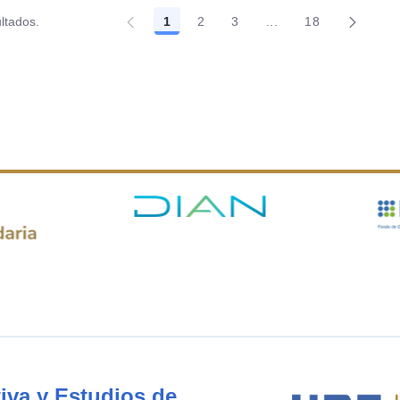
ltados.
1
2
3
...
18
Página
Página
Página
Páginas intermedias
Página
iva y Estudios de