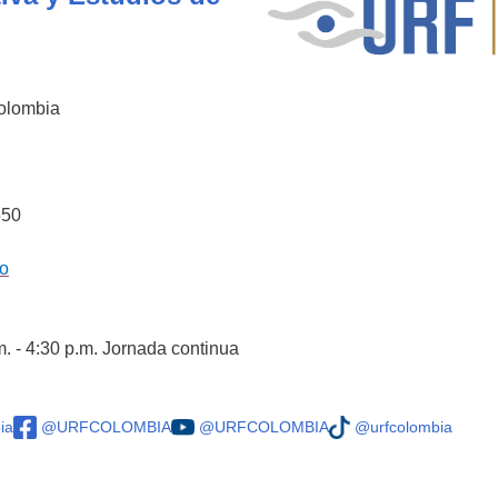
Colombia
550
co
m. - 4:30 p.m. Jornada continua
ia
@URFCOLOMBIA
@URFCOLOMBIA
@urfcolombia