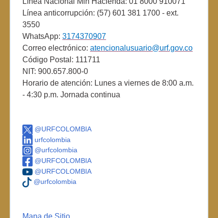
Línea Nacional Min Hacienda: 01 8000 910071
Línea anticorrupción: (57) 601 381 1700 - ext.
3550
WhatsApp:
3174370907
Correo electrónico:
atencionalusuario@urf.gov.co
Código Postal: 111711
NIT: 900.657.800-0
Horario de atención: Lunes a viernes de 8:00 a.m.
- 4:30 p.m. Jornada continua
@URFCOLOMBIA
urfcolombia
@urfcolombia
@URFCOLOMBIA
@URFCOLOMBIA
@urfcolombia
Mapa de Sitio