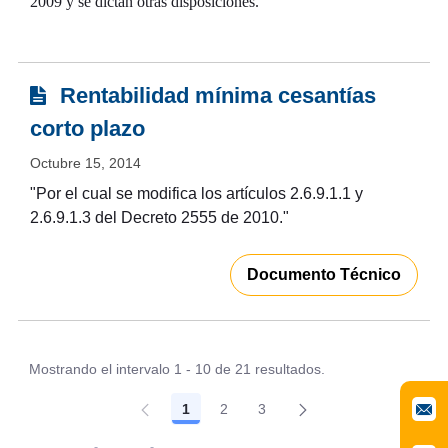
2009 y se dictan otras disposiciones."
Rentabilidad mínima cesantías
corto plazo
Octubre 15, 2014
"
Por el cual se modifica los artículos 2.6.9.1.1 y
2.6.9.1.3 del Decreto 2555 de 2010."
Documento Técnico
Mostrando el intervalo 1 - 10 de 21 resultados.
1
2
3
Página
Página
Página