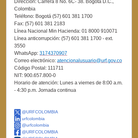
Dirección: Carrera 8 No. 6C- 38. Bogotá D.C.,
Colombia
Teléfono: Bogotá (57) 601 381 1700
Fax: (57) 601 381 2183
Línea Nacional Min Hacienda: 01 8000 910071
Línea anticorrupción: (57) 601 381 1700 - ext.
3550
WhatsApp:
3174370907
Correo electrónico:
atencionalusuario@urf.gov.co
Código Postal: 111711
NIT: 900.657.800-0
Horario de atención: Lunes a viernes de 8:00 a.m.
- 4:30 p.m. Jornada continua
@URFCOLOMBIA
urfcolombia
@urfcolombia
@URFCOLOMBIA