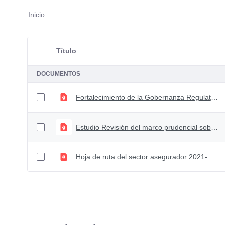
Inicio
Título
Selección del elemento
DOCUMENTOS
Fortalecimiento de la Gobernanza Regulatoria en Colombia a través de Evaluaciones de Impacto basadas en Evidencia
Estudio Revisión del marco prudencial sobre transacciones con partes vinculadas de los establecimientos de crédito
Hoja de ruta del sector asegurador 2021-2025