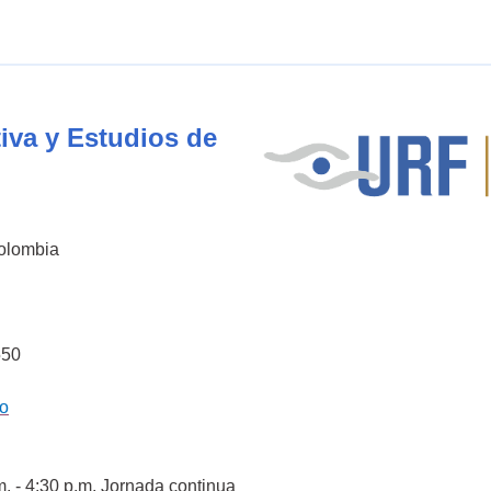
iva y Estudios de
Colombia
550
co
m. - 4:30 p.m. Jornada continua