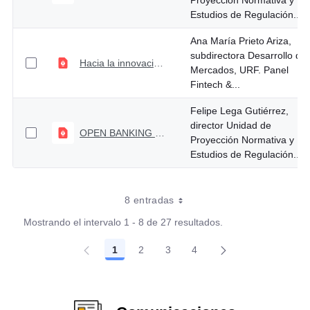
Proyección Normativa y
Estudios de Regulación...
Ana María Prieto Ariza,
subdirectora Desarrollo de
Hacia la innovación financiera
Mercados, URF. Panel
Fintech &...
Felipe Lega Gutiérrez,
director Unidad de
OPEN BANKING nueva oferta de servicios financieros
Proyección Normativa y
Estudios de Regulación...
8 entradas
Mostrando el intervalo 1 - 8 de 27 resultados.
1
2
3
4
Página
Página
Página
Página