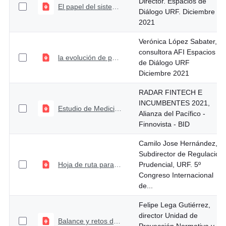
Director. Espacios de
El papel del sistema de pagos en la economía
Diálogo URF. Diciembre
2021
Verónica López Sabater,
consultora AFI Espacios
la evolución de pagos digitales en América Latina
de Diálogo URF
Diciembre 2021
RADAR FINTECH E
INCUMBENTES 2021,
Estudio de Medición de Innovación Financiera
Alianza del Pacífico -
Finnovista - BID
Camilo Jose Hernández,
Subdirector de Regulación
Hoja de ruta para la modernización del sector asegurador 2021 - 2025
Prudencial, URF. 5º
Congreso Internacional
de...
Felipe Lega Gutiérrez,
director Unidad de
Balance y retos de la regulación prudencial para el sector financiero