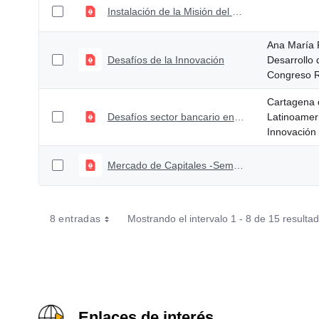
Instalación de la Misión del Mercado de Capitales - Luis Alberto Rodriguez
Ana María P
Desafíos de la Innovación
Desarrollo
Congreso R
Cartagena 
Desafíos sector bancario en la revolución tecnológica Convención Bancaria 2017
Latinoamer
Innovación
Mercado de Capitales -Seminario ANIF - AMV - CAF - BVC-Sept 2018
8 entradas
Mostrando el intervalo 1 - 8 de 15 resulta
Enlaces de interés