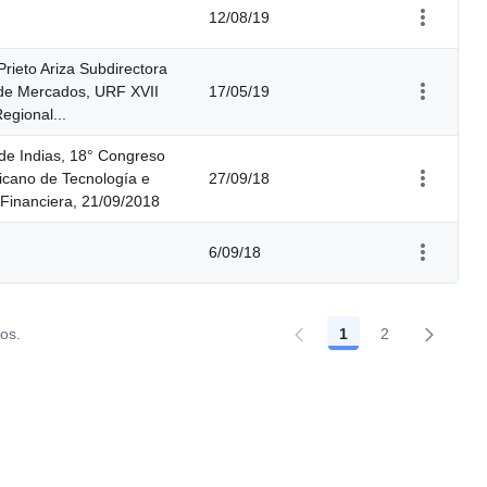
12/08/19
rieto Ariza Subdirectora
 de Mercados, URF XVII
17/05/19
egional...
de Indias, 18° Congreso
icano de Tecnología e
27/09/18
 Financiera, 21/09/2018
6/09/18
dos.
1
2
Página
Página