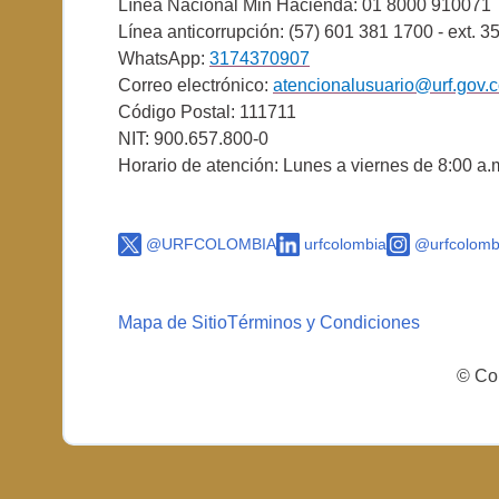
Línea Nacional Min Hacienda: 01 8000 910071
Línea anticorrupción: (57) 601 381 1700 - ext. 3
WhatsApp:
3174370907
Correo electrónico:
atencionalusuario@urf.gov.
Código Postal: 111711
NIT: 900.657.800-0
Horario de atención: Lunes a viernes de 8:00 a.
@URFCOLOMBIA
urfcolombia
@urfcolomb
Mapa de Sitio
Términos y Condiciones
© Cop