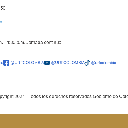
550
co
m. - 4:30 p.m. Jornada continua
ia
@URFCOLOMBIA
@URFCOLOMBIA
@urfcolombia
yright 2024 - Todos los derechos reservados Gobierno de Co