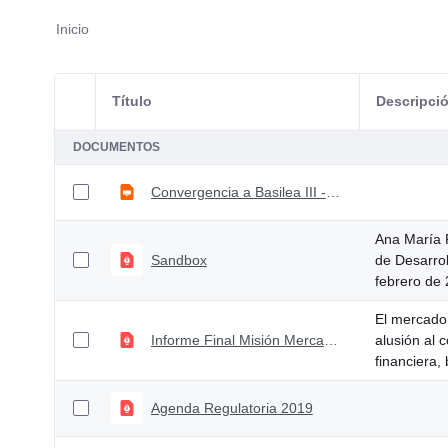
Inicio
Título
Descripci
Selección del elemento
DOCUMENTOS
Convergencia a Basilea III - Congreso de Tesorería 2018
Ana María P
Sandbox
de Desarro
febrero de
El mercado
Informe Final Misión Mercado de Capitales
alusión al 
financiera, 
Agenda Regulatoria 2019