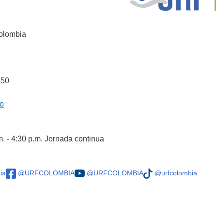
Colombia
550
co
m. - 4:30 p.m. Jornada continua
ia
@URFCOLOMBIA
@URFCOLOMBIA
@urfcolombia