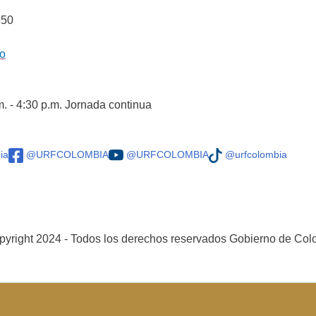
550
co
m. - 4:30 p.m. Jornada continua
ia
@URFCOLOMBIA
@URFCOLOMBIA
@urfcolombia
yright 2024 - Todos los derechos reservados Gobierno de Co