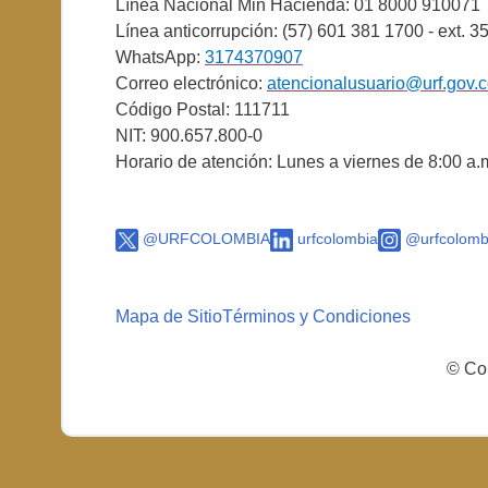
Línea Nacional Min Hacienda: 01 8000 910071
Línea anticorrupción: (57) 601 381 1700 - ext. 3
WhatsApp:
3174370907
Correo electrónico:
atencionalusuario@urf.gov.
Código Postal: 111711
NIT: 900.657.800-0
Horario de atención: Lunes a viernes de 8:00 a.
@URFCOLOMBIA
urfcolombia
@urfcolomb
Mapa de Sitio
Términos y Condiciones
© Cop