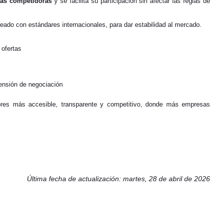
rtas competidoras
y se facilita su participación sin afectar las reglas de
ineado con estándares internacionales, para dar estabilidad al mercado.
 ofertas
ensión de negociación
res más accesible, transparente y competitivo, donde más empresas
Última fecha de actualización: martes, 28 de abril de 2026