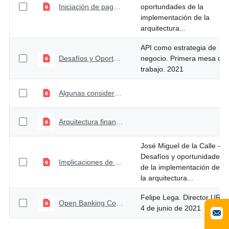
Iniciación de pagos y datos transaccionales. Modelos de negocio y aproximación regulatoria
oportundades de la
implementación de la
arquitectura...
API como estrategia de
Desafíos y Oportunidades de la implementación de la arquitectura financiera abierta en Colombia
negocio. Primera mesa de
trabajo. 2021
Algunas consideraciones sobre Banca Abierta y la Regulación Financiera. Roberto Borrás Polanía - III Mesa de trabajo
Arquitectura financiera abierta algunas reflexiones. Laura Clavijo - III Mesa de trabajo
José Miguel de la Calle -
Desafíos y oportunidades
Implicaciones de un nuevo régimen de Banca Abierta desde la perspectiva de protección de datos. José Miguel de la Calle - III Mesa de trabajo
de la implementación de
la arquitectura...
Felipe Lega. Director URF.
Open Banking Colombia. Clausura mesas de trabajo con la industria
4 de junio de 2021