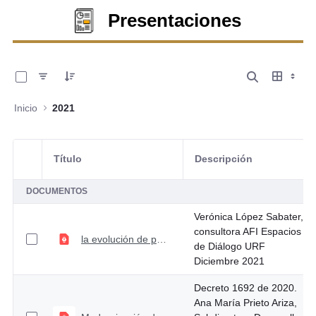
Presentaciones
0 de 27 Artículos seleccionados/as
Inicio
2021
Título
Descripción
Selección del elemento
DOCUMENTOS
Verónica López Sabater,
consultora AFI Espacios
la evolución de pagos digitales en América Latina
de Diálogo URF
Diciembre 2021
Decreto 1692 de 2020.
Ana María Prieto Ariza,