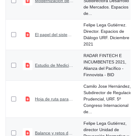
Modernización de los sistemas de pagos electrónicos
Subdirectora Desarrollo
de Mercados. Espacios
de...
Felipe Lega Gutiérrez.
Director. Espacios de
El papel del sistema de pagos en la economía
Diálogo URF. Diciembre
2021
RADAR FINTECH E
INCUMBENTES 2021,
Estudio de Medición de Innovación Financiera
Alianza del Pacífico -
Finnovista - BID
Camilo Jose Hernández,
Subdirector de Regulación
Hoja de ruta para la modernización del sector asegurador 2021 - 2025
Prudencial, URF. 5º
Congreso Internacional
de...
Felipe Lega Gutiérrez,
director Unidad de
Balance y retos de la regulación prudencial para el sector financiero