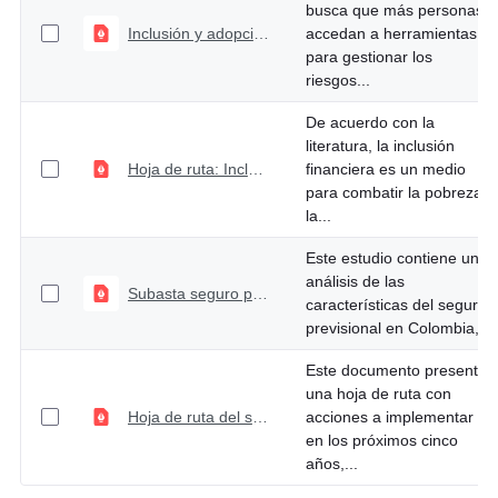
busca que más personas
Inclusión y adopción de nuevas tecnologías en el sector asegurador colombiano
accedan a herramientas
para gestionar los
riesgos...
De acuerdo con la
literatura, la inclusión
Hoja de ruta: Inclusión financiera con equidad de género para las mujeres
financiera es un medio
para combatir la pobreza,
la...
Este estudio contiene un
análisis de las
Subasta seguro previsional
características del seguro
previsional en Colombia,...
Este documento presenta
una hoja de ruta con
Hoja de ruta del subsector solidario de ahorro y crédito 2023-2027
acciones a implementar
en los próximos cinco
años,...