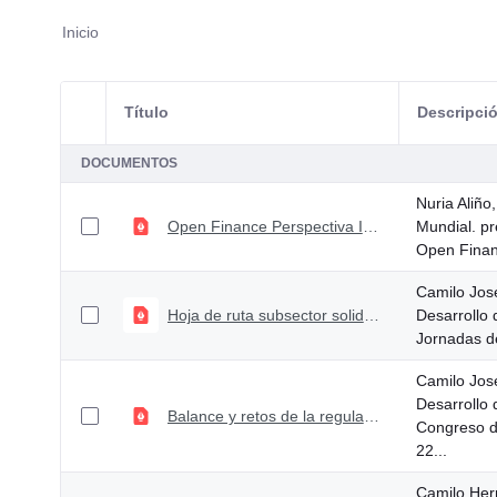
Inicio
Título
Descripci
Selección del elemento
DOCUMENTOS
Nuria Aliño
Open Finance Perspectiva Internacional
Mundial. p
Open Financ
Camilo Jos
Hoja de ruta subsector solidario de ahorro y crédito
Desarrollo
Jornadas de
Camilo Jos
Desarrollo
Balance y retos de la regulación prudencial para el sector bancario
Congreso d
22...
Camilo Her