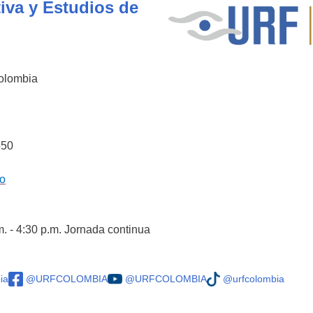
iva y Estudios de
Colombia
550
co
m. - 4:30 p.m. Jornada continua
ia
@URFCOLOMBIA
@URFCOLOMBIA
@urfcolombia