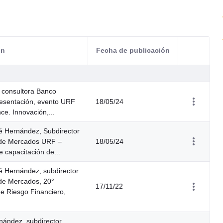
ón
Fecha de publicación
Acciones d
, consultora Banco
resentación, evento URF
18/05/24
e. Innovación,...
é Hernández, Subdirector
 de Mercados URF –
18/05/24
 capacitación de...
é Hernández, subdirector
 de Mercados, 20°
17/11/22
e Riesgo Financiero,
nández, subdirector