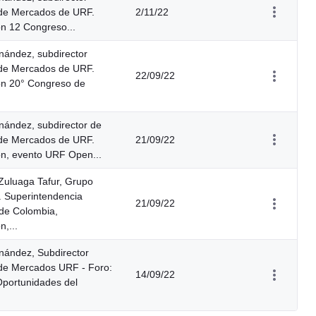
 de Mercados de URF.
2/11/22
ón 12 Congreso...
nández, subdirector
 de Mercados de URF.
22/09/22
ón 20° Congreso de
nández, subdirector de
 de Mercados de URF.
21/09/22
ón, evento URF Open...
Zuluaga Tafur, Grupo
 Superintendencia
21/09/22
 de Colombia,
n,...
nández, Subdirector
 de Mercados URF - Foro:
14/09/22
Oportunidades del