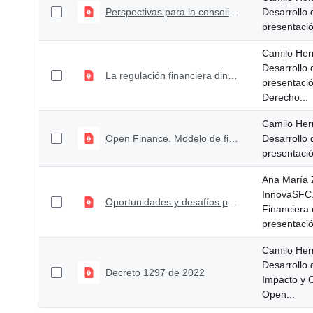
Perspectivas para la consolidación de la inclusión y la profundización del crédito
Desarrollo
presentaci
Camilo Her
Desarrollo
La regulación financiera dinamizadora de la innovación en la prestación de productos y servicios financieros
presentaci
Derecho...
Camilo Her
Open Finance. Modelo de finanzas abiertas en Colombia
Desarrollo
presentaci
Ana María 
InnovaSFC.
Oportunidades y desafíos para la implementación del modelo de finanzas abiertas.
Financiera
presentació
Camilo Her
Desarrollo
Decreto 1297 de 2022
Impacto y 
Open...