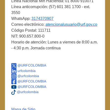
Línea Nacional Min Hacienda: 01 8000 910071
Línea anticorrupción: (57) 601 381 1700 - ext.
3550
WhatsApp:
3174370907
Correo electrónico:
atencionalusuario@urf.gov.co
Código Postal: 111711
NIT: 900.657.800-0
Horario de atención: Lunes a viernes de 8:00 a.m.
- 4:30 p.m. Jornada continua
@URFCOLOMBIA
urfcolombia
@urfcolombia
@URFCOLOMBIA
@URFCOLOMBIA
@urfcolombia
Mapa de Sitio