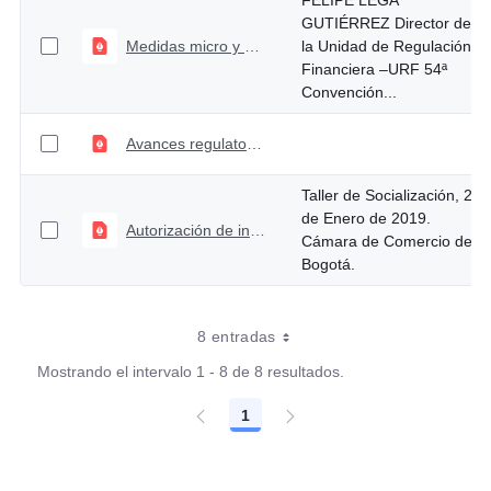
FELIPE LEGA
GUTIÉRREZ Director de
Medidas micro y macro prudenciales en un entorno de mayor riesgo global
la Unidad de Regulación
Financiera –URF 54ª
Convención...
Avances regulatorios recientes y agenda normativa 2019
Taller de Socialización, 25
de Enero de 2019.
Autorización de inversión en capital sociedades de innovación y tecnología
Cámara de Comercio de
Bogotá.
8 entradas
Mostrando el intervalo 1 - 8 de 8 resultados.
1
Página