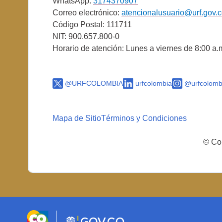
WhatsApp:
3174370907
Correo electrónico:
atencionalusuario@urf.gov.
Código Postal: 111711
NIT: 900.657.800-0
Horario de atención: Lunes a viernes de 8:00 a.
@URFCOLOMBIA
urfcolombia
@urfcolomb
Mapa de Sitio
Términos y Condiciones
© Cop