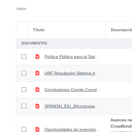
Inicio
Título
Descripci
Selección del elemento
DOCUMENTOS
Política Pública para el Sistema Financiero y el Mercado de Capitales 2020-2025
URF Regulación Sistema de Pagos - Decreto 1692 de 2020
Conclusiones Comite Coordinación Sistema Financiero. Sesión 75
SPANISH_EIU_Microscope_2020_proof_06 (1)
Avances reg
Crowdfundi
Oportunidades de inversión a través de plataformas de financiación colaborativa""