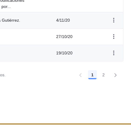
odificaciones
por...
 Gutiérrez.
4/11/20
27/10/20
19/10/20
dos.
1
2
Página
Página