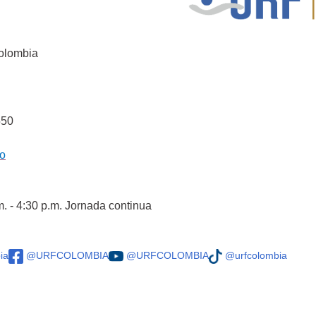
Colombia
550
co
m. - 4:30 p.m. Jornada continua
ia
@URFCOLOMBIA
@URFCOLOMBIA
@urfcolombia