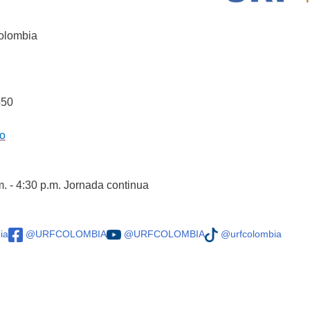
Colombia
550
co
m. - 4:30 p.m. Jornada continua
ia
@URFCOLOMBIA
@URFCOLOMBIA
@urfcolombia