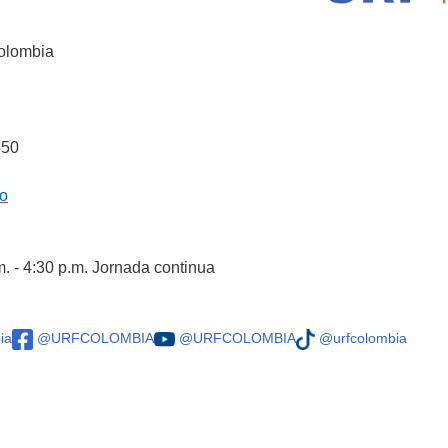
Colombia
550
co
m. - 4:30 p.m. Jornada continua
ia
@URFCOLOMBIA
@URFCOLOMBIA
@urfcolombia