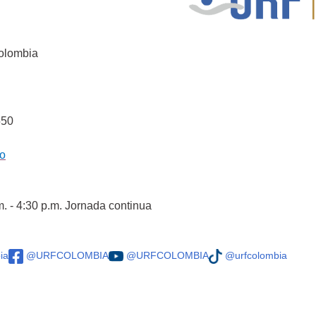
Colombia
550
co
m. - 4:30 p.m. Jornada continua
ia
@URFCOLOMBIA
@URFCOLOMBIA
@urfcolombia