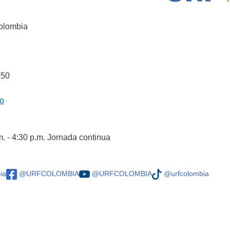
Colombia
550
co
m. - 4:30 p.m. Jornada continua
ia
@URFCOLOMBIA
@URFCOLOMBIA
@urfcolombia