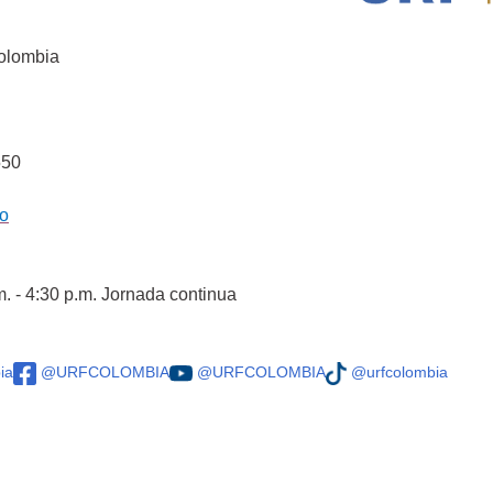
Colombia
550
co
m. - 4:30 p.m. Jornada continua
ia
@URFCOLOMBIA
@URFCOLOMBIA
@urfcolombia