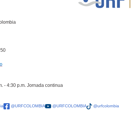
Colombia
550
co
m. - 4:30 p.m. Jornada continua
ia
@URFCOLOMBIA
@URFCOLOMBIA
@urfcolombia