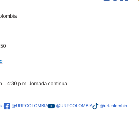
Colombia
550
co
m. - 4:30 p.m. Jornada continua
ia
@URFCOLOMBIA
@URFCOLOMBIA
@urfcolombia