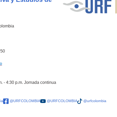
Colombia
550
co
m. - 4:30 p.m. Jornada continua
ia
@URFCOLOMBIA
@URFCOLOMBIA
@urfcolombia