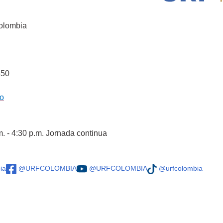
Colombia
550
co
m. - 4:30 p.m. Jornada continua
ia
@URFCOLOMBIA
@URFCOLOMBIA
@urfcolombia