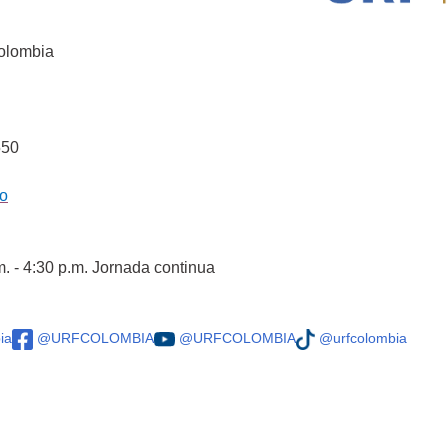
Colombia
550
co
m. - 4:30 p.m. Jornada continua
ia
@URFCOLOMBIA
@URFCOLOMBIA
@urfcolombia