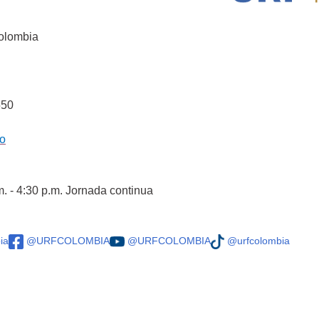
Colombia
550
co
m. - 4:30 p.m. Jornada continua
ia
@URFCOLOMBIA
@URFCOLOMBIA
@urfcolombia