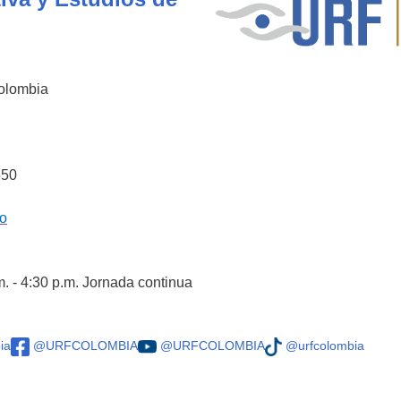
Colombia
550
co
m. - 4:30 p.m. Jornada continua
ia
@URFCOLOMBIA
@URFCOLOMBIA
@urfcolombia