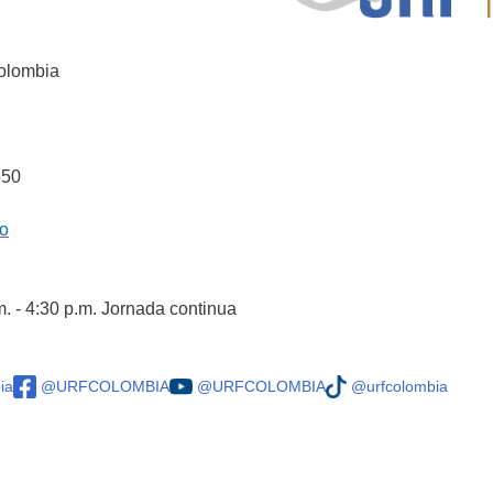
Colombia
550
co
m. - 4:30 p.m. Jornada continua
ia
@URFCOLOMBIA
@URFCOLOMBIA
@urfcolombia