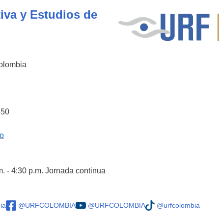
iva y Estudios de
Colombia
550
co
m. - 4:30 p.m. Jornada continua
ia
@URFCOLOMBIA
@URFCOLOMBIA
@urfcolombia