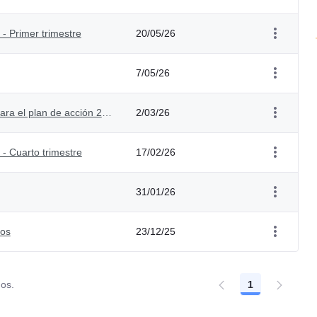
- Primer trimestre
20/05/26
7/05/26
Respuesta a observaciones de la ciudadanía para el plan de acción 2026
2/03/26
- Cuarto trimestre
17/02/26
31/01/26
ios
23/12/25
dos.
1
Página