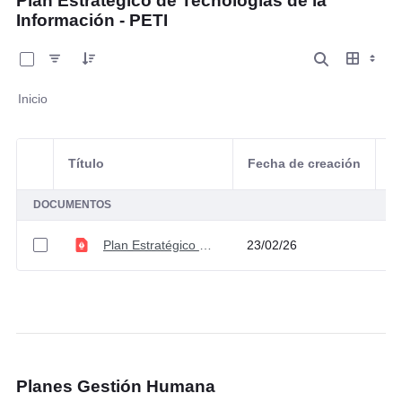
Plan Estratégico de Tecnologías de la
Información - PETI
0 de 1 Artículos seleccionados/as
Inicio
Título
Fecha de creación
Selección del elemento
A
DOCUMENTOS
Plan Estratégico de Tecnologías de la Información -PETI 2026- 2029
23/02/26
Planes Gestión Humana