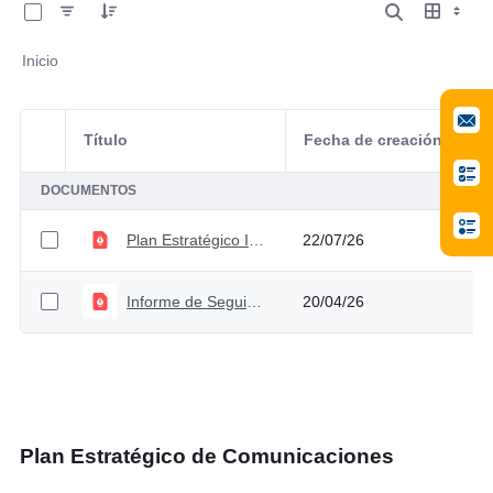
Inicio
Título
Fecha de creación
Selección del elemento
A
DOCUMENTOS
Plan Estratégico Institucional 2023 - 2026 V5
22/07/26
Informe de Seguimiento Plan Estratégico Institucional
20/04/26
Plan Estratégico de Comunicaciones
0 de 1 Artículos seleccionados/as