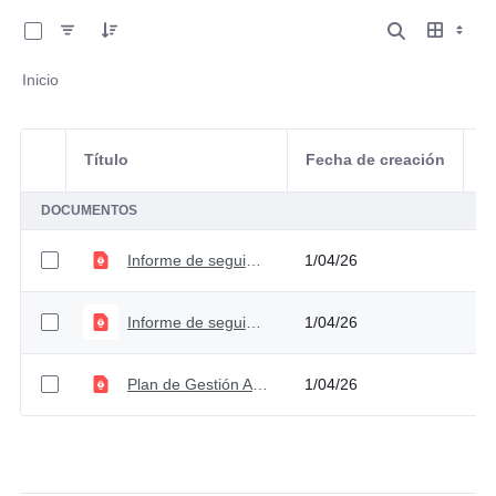
0 de 3 Artículos seleccionados/as
Inicio
Título
Fecha de creación
Selección del elemento
A
DOCUMENTOS
Informe de seguimiento al Plan de Gestión Ambiental Segundo semestre
1/04/26
Informe de seguimiento al Plan de Gestión Ambiental Primer semestre
1/04/26
Plan de Gestión Ambiental V1
1/04/26