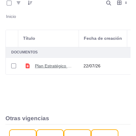
Inicio
Título
Fecha de creación
Selección del elemento
A
DOCUMENTOS
Plan Estratégico de Comunicaciones V1
22/07/26
Otras vigencias