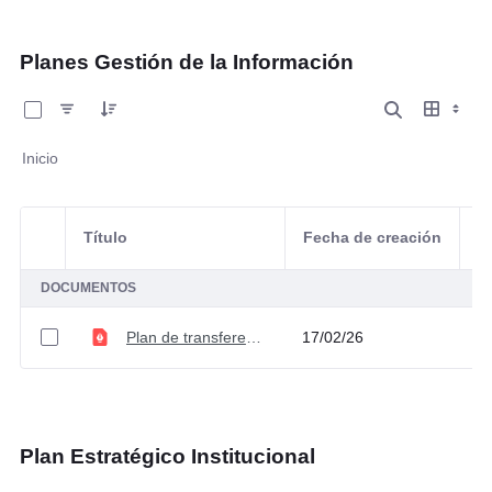
Planes Gestión de la Información
0 de 1 Artículos seleccionados/as
Inicio
Título
Fecha de creación
Selección del elemento
A
DOCUMENTOS
Plan de transferencias documentales V3
17/02/26
Plan Estratégico Institucional
0 de 2 Artículos seleccionados/as