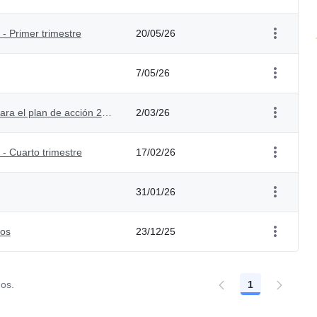
- Primer trimestre
20/05/26
7/05/26
Respuesta a observaciones de la ciudadanía para el plan de acción 2026
2/03/26
- Cuarto trimestre
17/02/26
31/01/26
ios
23/12/25
dos.
1
Página