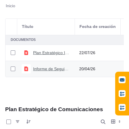
Inicio
Título
Fecha de creación
Selección del elemento
A
DOCUMENTOS
Plan Estratégico Institucional 2023 - 2026 V5
22/07/26
Informe de Seguimiento Plan Estratégico Institucional
20/04/26
Plan Estratégico de Comunicaciones
0 de 1 Artículos seleccionados/as