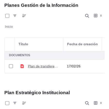
Planes Gestión de la Información
0 de 1 Artículos seleccionados/as
Inicio
Título
Fecha de creación
Selección del elemento
A
DOCUMENTOS
Plan de transferencias documentales V3
17/02/26
Plan Estratégico Institucional
0 de 2 Artículos seleccionados/as