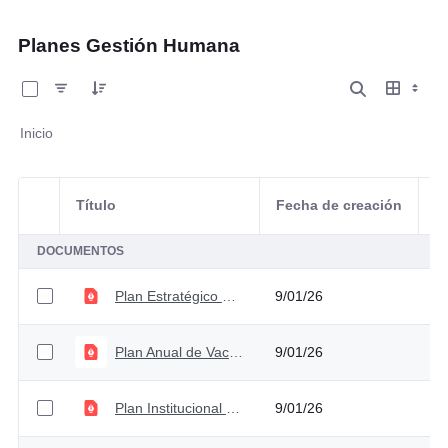
Planes Gestión Humana
0 de 6 Artículos seleccionados/as
Inicio
Título
Fecha de creación
Selección del elemento
A
DOCUMENTOS
Plan Estratégico de Gestión del Talento Humano 2026 - Versión 2
9/01/26
Plan Anual de Vacantes 2026 - Versión 2
9/01/26
Plan Institucional de Capacitación 2026 - Versión 2
9/01/26