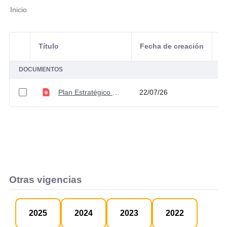
Inicio
Título
Fecha de creación
Selección del elemento
A
DOCUMENTOS
Plan Estratégico de Comunicaciones V1
22/07/26
Otras vigencias
2025
2024
2023
2022