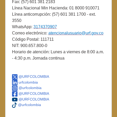
Fax: (57) 601 381 2183
Línea Nacional Min Hacienda: 01 8000 910071
Línea anticorrupción: (57) 601 381 1700 - ext.
3550
WhatsApp:
3174370907
Correo electrónico:
atencionalusuario@urf.gov.co
Código Postal: 111711
NIT: 900.657.800-0
Horario de atención: Lunes a viernes de 8:00 a.m.
- 4:30 p.m. Jornada continua
@URFCOLOMBIA
urfcolombia
@urfcolombia
@URFCOLOMBIA
@URFCOLOMBIA
@urfcolombia