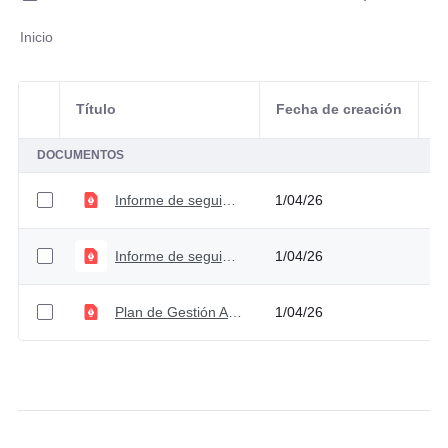
Inicio
Título
Fecha de creación
Selección del elemento
A
DOCUMENTOS
Informe de seguimiento al Plan de Gestión Ambiental Segundo semestre
1/04/26
Informe de seguimiento al Plan de Gestión Ambiental Primer semestre
1/04/26
Plan de Gestión Ambiental V1
1/04/26