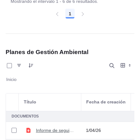
Mostrando el intervalo 1 - 6 de 6 resultados.
1
Página
Planes de Gestión Ambiental
0 de 3 Artículos seleccionados/as
Inicio
Título
Fecha de creación
Selección del elemento
A
DOCUMENTOS
Informe de seguimiento al Plan de Gestión Ambiental Segundo semestre
1/04/26