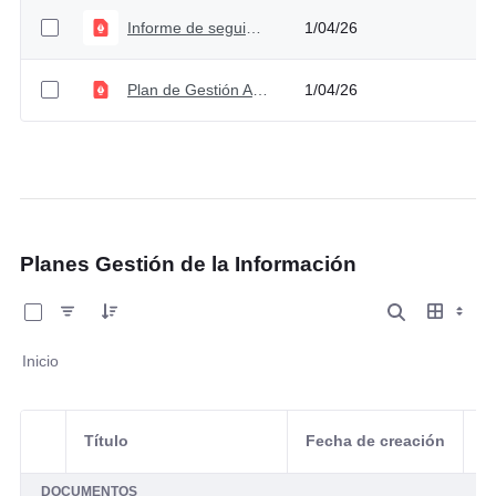
Informe de seguimiento al Plan de Gestión Ambiental Primer semestre
1/04/26
Plan de Gestión Ambiental V1
1/04/26
Planes Gestión de la Información
0 de 1 Artículos seleccionados/as
Inicio
Título
Fecha de creación
Selección del elemento
A
DOCUMENTOS