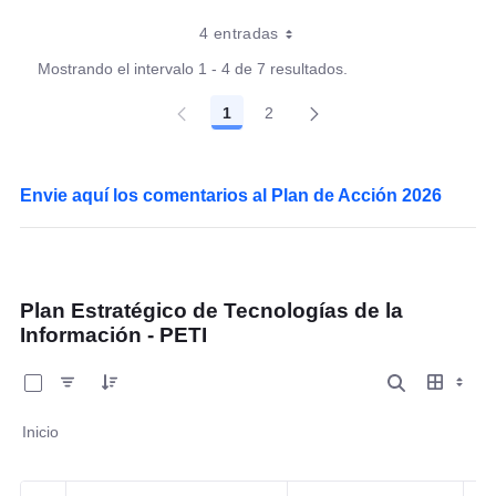
4 entradas
Mostrando el intervalo 1 - 4 de 7 resultados.
1
2
Página
Página
Envie aquí los comentarios al Plan de Acción 2026
Plan Estratégico de Tecnologías de la
Información - PETI
0 de 1 Artículos seleccionados/as
Inicio