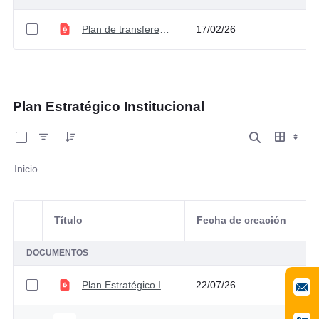
Plan de transferencias documentales V3
17/02/26
Plan Estratégico Institucional
0 de 2 Artículos seleccionados/as
Inicio
Título
Fecha de creación
Selección del elemento
A
DOCUMENTOS
Plan Estratégico Institucional 2023 - 2026 V5
22/07/26