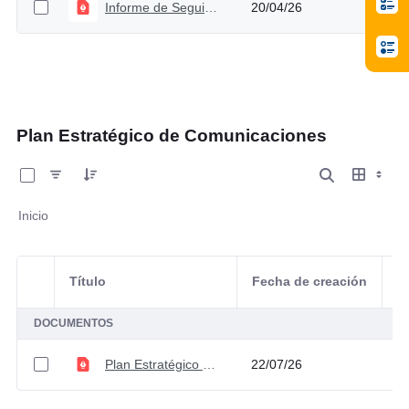
Informe de Seguimiento Plan Estratégico Institucional
20/04/26
Plan Estratégico de Comunicaciones
0 de 1 Artículos seleccionados/as
Inicio
Título
Fecha de creación
Selección del elemento
A
DOCUMENTOS
Plan Estratégico de Comunicaciones V1
22/07/26