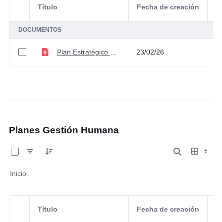
Título
Fecha de creación
Selección del elemento
A
DOCUMENTOS
Plan Estratégico de Tecnologías de la Información -PETI 2026- 2029
23/02/26
Planes Gestión Humana
0 de 6 Artículos seleccionados/as
Inicio
Título
Fecha de creación
Selección del elemento
A