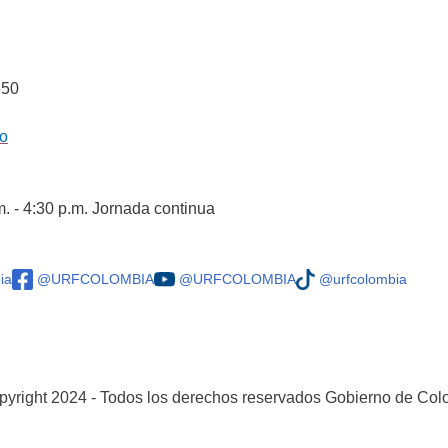
550
co
m. - 4:30 p.m. Jornada continua
ia
@URFCOLOMBIA
@URFCOLOMBIA
@urfcolombia
yright 2024 - Todos los derechos reservados Gobierno de Co