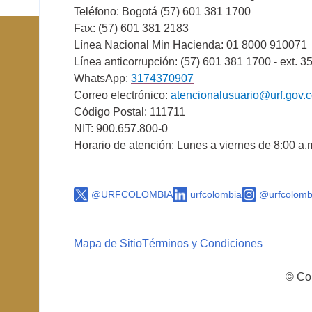
Teléfono: Bogotá (57) 601 381 1700
Fax: (57) 601 381 2183
Línea Nacional Min Hacienda: 01 8000 910071
Línea anticorrupción: (57) 601 381 1700 - ext. 3
WhatsApp:
3174370907
Correo electrónico:
atencionalusuario@urf.gov.
Código Postal: 111711
NIT: 900.657.800-0
Horario de atención: Lunes a viernes de 8:00 a.
@URFCOLOMBIA
urfcolombia
@urfcolomb
Mapa de Sitio
Términos y Condiciones
© Cop